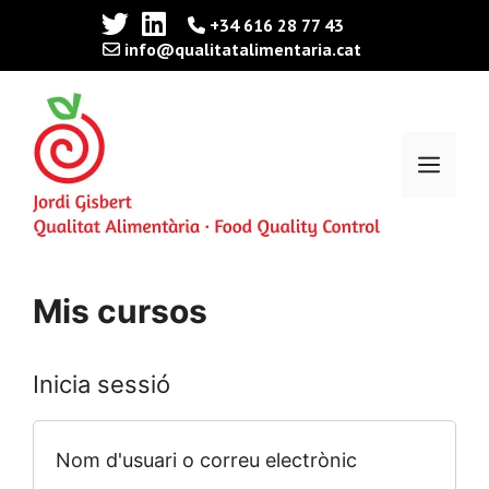
Vés
+34 616 28 77 43
info@qualitatalimentaria.cat
al
contingut
Men
Mis cursos
Inicia sessió
Nom d'usuari o correu electrònic