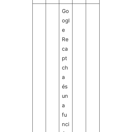
Go
ogl
e
Re
ca
pt
ch
a
és
un
a
fu
nci