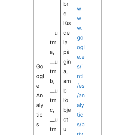
br
w
e
w
l’ús
w.
__u
de
go
tm
la
ogl
a,
pà
e.e
__u
gin
Go
s/i
tm
a,
ogl
ntl
b,
am
e
/es
__u
b
An
/an
tm
l’o
aly
aly
c,
bje
tic
tic
__u
cti
s
s/p
tm
u
riv