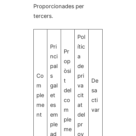
Proporcionades per
tercers.
Pol
Pri
ític
Pr
nci
a
op
pal
de
òsi
Co
s
pri
t
De
m
gal
va
del
sa
ple
et
cit
co
cti
me
es
at
m
var
nt
em
del
ple
ple
pr
me
ad
ov