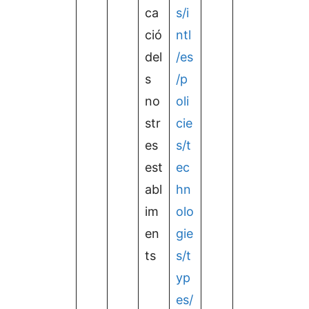
ca
s/i
ció
ntl
del
/es
s
/p
no
oli
str
cie
es
s/t
est
ec
abl
hn
im
olo
en
gie
ts
s/t
yp
es/