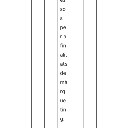
so
s
pe
r a
fin
alit
ats
de
mà
rq
ue
tin
g.