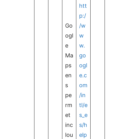
htt
p:/
Go
/w
ogl
w
e
w.
Ma
go
ps
ogl
en
e.c
s
om
pe
/in
rm
tl/e
et
s_e
inc
s/h
lou
elp