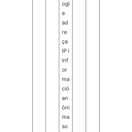
ogl
e
ad
re
ça
IP i
inf
or
ma
ció
an
òni
ma
so