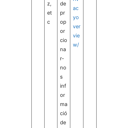
z,
de
ac
et
pr
yo
c
op
ver
or
vie
cio
w/
na
r-
no
s
inf
or
ma
ció
de