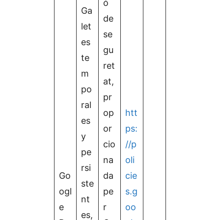
ó
Ga
de
let
se
es
gu
te
ret
m
at,
po
pr
ral
op
htt
es
or
ps:
y
cio
//p
pe
na
oli
rsi
Go
da
cie
ste
ogl
pe
s.g
nt
e
r
oo
es,