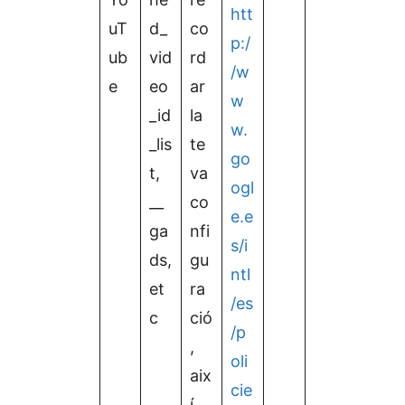
htt
uT
d_
co
p:/
ub
vid
rd
/w
e
eo
ar
w
_id
la
w.
_lis
te
go
t,
va
ogl
__
co
e.e
ga
nfi
s/i
ds,
gu
ntl
et
ra
/es
c
ció
/p
,
oli
aix
cie
í