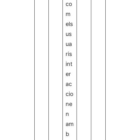
co
m
els
us
ua
ris
int
er
ac
cio
ne
n
am
b