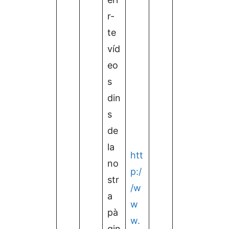
r-
te
víd
eo
s
din
s
de
la
htt
no
p:/
str
/w
a
w
pà
w.
gin