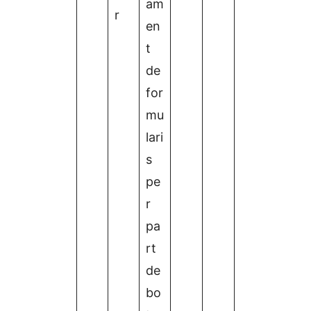
am
r
en
t
de
for
mu
lari
s
pe
r
pa
rt
de
bo