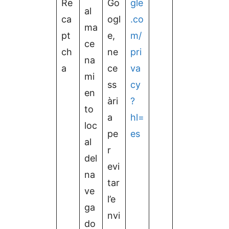
Re
Go
gle
al
ca
ogl
.co
ma
pt
e,
m/
ce
ch
ne
pri
na
a
ce
va
mi
ss
cy
en
àri
?
to
a
hl=
loc
pe
es
al
r
del
evi
na
tar
ve
l’e
ga
nvi
do