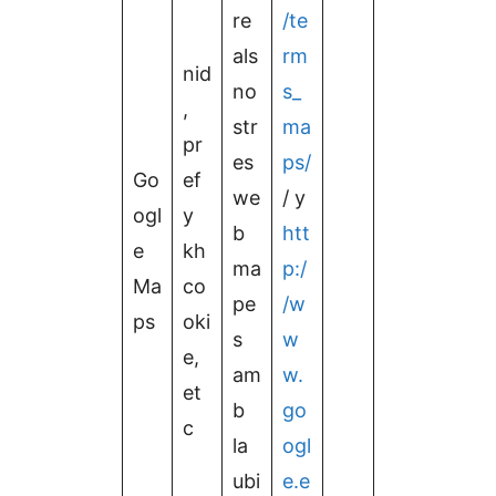
re
/te
als
rm
nid
no
s_
,
str
ma
pr
es
ps/
Go
ef
we
/ y
ogl
y
b
htt
e
kh
ma
p:/
Ma
co
pe
/w
ps
oki
s
w
e,
am
w.
et
b
go
c
la
ogl
ubi
e.e