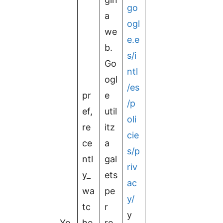
go
a
ogl
we
e.e
b.
s/i
Go
ntl
ogl
/es
pr
e
/p
ef,
util
oli
re
itz
cie
ce
a
s/p
ntl
gal
riv
y_
ets
ac
wa
pe
y/
tc
r
y
Yo
he
re