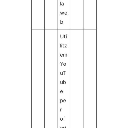
la
we
b
Uti
litz
em
Yo
uT
ub
e
pe
r
of
eri