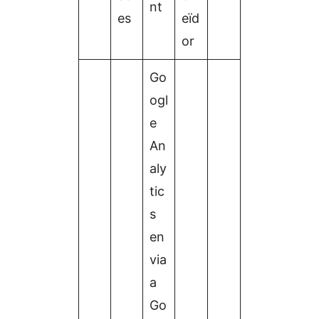
nt
es
eïd
or
Go
ogl
e
An
aly
tic
s
en
via
a
Go