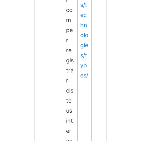
s/t
co
ec
m
hn
pe
olo
r
gie
re
s/t
gis
yp
tra
es/
r
els
te
us
int
er
es